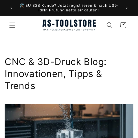
Direkt
🛠️ EU B2B Kunde? Jetzt registrieren & nach USt-
zum
IdNr. Prüfung netto einkaufen!
Inhalt
Warenkorb
CNC & 3D-Druck Blog:
Innovationen, Tipps &
Trends