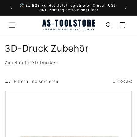
Direkt
📦 G
🛠️ EU B2B Kunde? Jetzt registrieren & nach USt-
zum
IdNr. Prüfung netto einkaufen!
Inhalt
Warenkorb
K
3D-Druck Zubehör
a
Zubehör für 3D-Drucker
t
e
Filtern und sortieren
1 Produkt
g
o
r
i