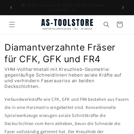
Direkt
📦 Gratis Versand ab 100€ (DE) & Schnelle
💎 Ma
ach USt-
zum
Lieferung
Inhalt
Warenkorb
K
Diamantverzahnte Fräser
a
für CFK, GFK und FR4
t
VHM-Vollhartmetall mit Kreuzhieb-Geometrie:
gegenläufige Schneidlinien heben axiale Kräfte auf
e
und verhindern Faserausriss an beiden
Deckschichten.
g
Verbundwerkstoffe wie CFK, GFK und FR4 bestehen aus Fasern
o
die in eine Harzmatrix eingebettet sind. Konventionelle
r
Spiralwerkzeuge erzeugen axiale Schnittkräfte die
Deckschichten vom Kern abheben, bevor die Schneide die
i
Faser vollständig getrennt hat. Der Kreuzhieb der